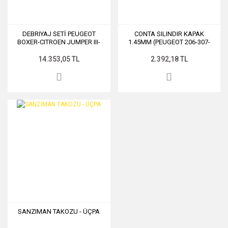
DEBRIYAJ SETİ PEUGEOT
CONTA SILINDIR KAPAK
BOXER-CITROEN JUMPER III-
1.45MM (PEUGEOT 206-307-
FIAT DUCATO 2.2HDI 22DT
406-PARTNER/CITROEN C5-
PUMA 06> SABIT VOLANT
BERLINGO-JUMPER 2.0HDI
14.353,05 TL
2.392,18 TL
DEBRIYAJ
SANZIMAN TAKOZU - ÜÇPA