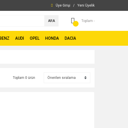
Üye Girişi
/
Yeni Üyelik
ARA
Toplam -
BENZ
AUDİ
OPEL
HONDA
DACİA
Toplam 0 ürün