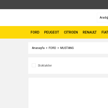
FORD
PEUGEOT
CİTROEN
RENAULT
FİA
Anasayfa
FORD
MUSTANG
Stoktakiler