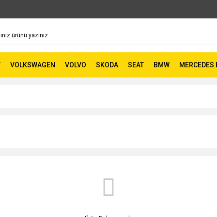
T
VOLKSWAGEN
VOLVO
SKODA
SEAT
BMW
MERCEDES 