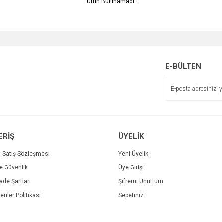
Ürün Bulunamadı.
E-BÜLTEN
ERİŞ
ÜYELİK
i Satış Sözleşmesi
Yeni Üyelik
ve Güvenlik
Üye Girişi
İade Şartları
Şifremi Unuttum
eriler Politikası
Sepetiniz