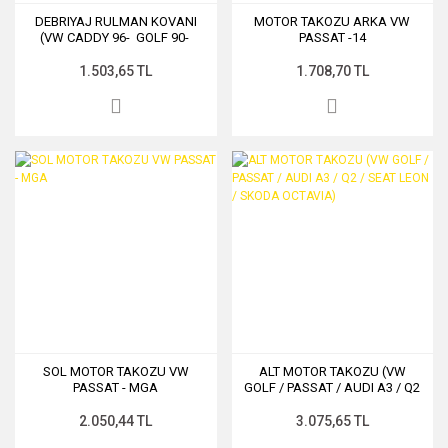
DEBRIYAJ RULMAN KOVANI
MOTOR TAKOZU ARKA VW
(VW CADDY 96- GOLF 90-
PASSAT -14
PASSAT 88- POLO 00-
TRANSPORTER 95-)
1.503,65 TL
1.708,70 TL
SOL MOTOR TAKOZU VW
ALT MOTOR TAKOZU (VW
PASSAT - MGA
GOLF / PASSAT / AUDI A3 / Q2
/ SEAT LEON / SKODA
OCTAVIA)
2.050,44 TL
3.075,65 TL