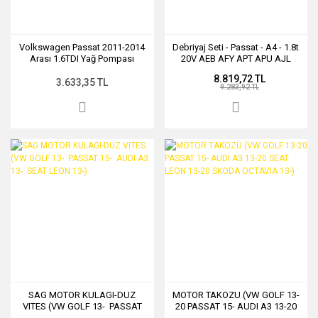
Volkswagen Passat 2011-2014
Debriyaj Seti - Passat - A4 - 1.8t
Arası 1.6TDI Yağ Pompası
20V AEB AFY APT APU AJL
06B141117C 06B198141
8.819,72 TL
3.633,35 TL
9.283,92 TL
SAG MOTOR KULAGI-DUZ
MOTOR TAKOZU (VW GOLF 13-
VITES (VW GOLF 13- PASSAT
20 PASSAT 15- AUDI A3 13-20
15- AUDI A3 13- SEAT LEON
SEAT LEON 13-20 SKODA