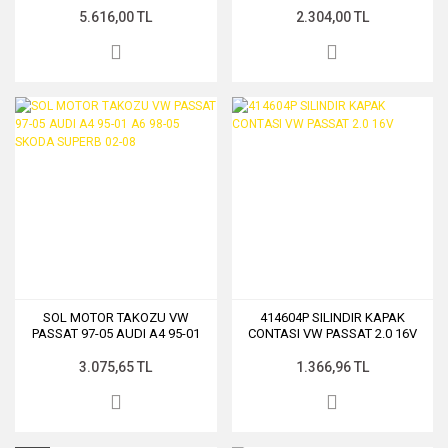
13-)
OCTAVIA 13-)
5.616,00 TL
2.304,00 TL
SOL MOTOR TAKOZU VW
414604P SILINDIR KAPAK
PASSAT 97-05 AUDI A4 95-01
CONTASI VW PASSAT 2.0 16V
A6 98-05 SKODA SUPERB 02-
08
3.075,65 TL
1.366,96 TL