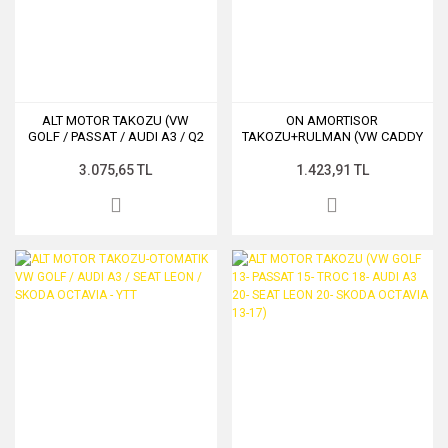
ALT MOTOR TAKOZU (VW
ON AMORTISOR
GOLF / PASSAT / AUDI A3 / Q2
TAKOZU+RULMAN (VW CADDY
/ SEAT LEON / SKODA
04- GOLF 04- PASSAT 06- AUDI
OCTAVIA)
A3 04- SEAT LEON 06- SKODA
3.075,65 TL
1.423,91 TL
OCTAVIA 04-)