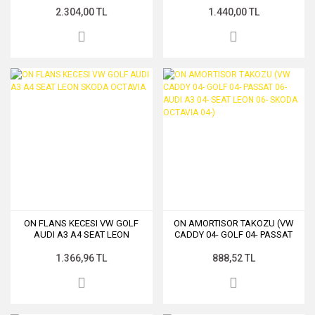
OCTAVIA 13-)
13)BLF-BLR-BVY
2.304,00 TL
1.440,00 TL
ON FLANS KECESI VW GOLF
ON AMORTISOR TAKOZU (VW
AUDI A3 A4 SEAT LEON
CADDY 04- GOLF 04- PASSAT
SKODA OCTAVIA
06- AUDI A3 04- SEAT LEON 06-
SKODA OCTAVIA 04-)
1.366,96 TL
888,52 TL