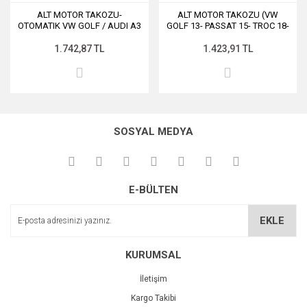
ALT MOTOR TAKOZU-
ALT MOTOR TAKOZU (VW
OTOMATIK VW GOLF / AUDI A3
GOLF 13- PASSAT 15- TROC 18-
/ SEAT LEON / SKODA OCTAVIA
AUDI A3 20- SEAT LEON 20-
- YTT
SKODA OCTAVIA 13-17)
1.742,87 TL
1.423,91 TL
SOSYAL MEDYA
E-BÜLTEN
EKLE
KURUMSAL
İletişim
Kargo Takibi