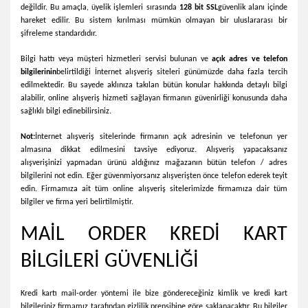
değildir. Bu amaçla, üyelik işlemleri sırasında
128 bit SSL
güvenlik alanı içinde
hareket edilir. Bu sistem kırılması mümkün olmayan bir uluslararası bir
şifreleme standardıdır.
Bilgi hattı veya müşteri hizmetleri servisi bulunan ve
açık adres ve telefon
bilgilerinin
belirtildiği İnternet alışveriş siteleri günümüzde daha fazla tercih
edilmektedir. Bu sayede aklınıza takılan bütün konular hakkında detaylı bilgi
alabilir, online alışveriş hizmeti sağlayan firmanın güvenirliği konusunda daha
sağlıklı bilgi edinebilirsiniz.
Not:
İnternet alışveriş sitelerinde firmanın açık adresinin ve telefonun yer
almasına dikkat edilmesini tavsiye ediyoruz. Alışveriş yapacaksanız
alışverişinizi yapmadan ürünü aldığınız mağazanın bütün telefon / adres
bilgilerini not edin. Eğer güvenmiyorsanız alışverişten önce telefon ederek teyit
edin. Firmamıza ait tüm online alışveriş sitelerimizde firmamıza dair tüm
bilgiler ve firma yeri belirtilmiştir.
MAİL ORDER KREDİ KART
BİLGİLERİ GÜVENLİĞİ
Kredi kartı mail-order yöntemi ile bize göndereceğiniz kimlik ve kredi kart
bilgileriniz firmamız tarafından gizlilik prensibine göre saklanacaktır. Bu bilgiler