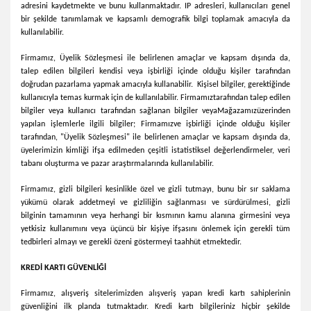
adresini kaydetmekte ve bunu kullanmaktadır. IP adresleri, kullanıcıları genel
bir şekilde tanımlamak ve kapsamlı demografik bilgi toplamak amacıyla da
kullanılabilir.
Firmamız
, Üyelik Sözleşmesi ile belirlenen amaçlar ve kapsam dışında da,
talep edilen bilgileri kendisi veya işbirliği içinde olduğu kişiler tarafından
doğrudan pazarlama yapmak amacıyla kullanabilir. Kişisel bilgiler, gerektiğinde
kullanıcıyla temas kurmak için de kullanılabilir.
Firmamız
tarafından talep edilen
bilgiler veya kullanıcı tarafından sağlanan bilgiler veya
Mağazamız
üzerinden
yapılan işlemlerle ilgili bilgiler;
Firmamız
ve işbirliği içinde olduğu kişiler
tarafından, "Üyelik Sözleşmesi" ile belirlenen amaçlar ve kapsam dışında da,
üyelerimizin kimliği ifşa edilmeden çeşitli istatistiksel değerlendirmeler, veri
tabanı oluşturma ve pazar araştırmalarında kullanılabilir.
Firmamız
, gizli bilgileri kesinlikle özel ve gizli tutmayı, bunu bir sır saklama
yükümü olarak addetmeyi ve gizliliğin sağlanması ve sürdürülmesi, gizli
bilginin tamamının veya herhangi bir kısmının kamu alanına girmesini veya
yetkisiz kullanımını veya üçüncü bir kişiye ifşasını önlemek için gerekli tüm
tedbirleri almayı ve gerekli özeni göstermeyi taahhüt etmektedir.
KREDİ KARTI GÜVENLİĞİ
Firmamız
, alışveriş sitelerimizden alışveriş yapan kredi kartı sahiplerinin
güvenliğini ilk planda tutmaktadır. Kredi kartı bilgileriniz hiçbir şekilde