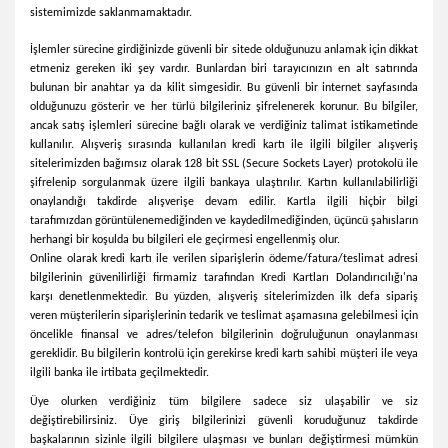
sistemimizde saklanmamaktadır.
İşlemler sürecine girdiğinizde güvenli bir sitede olduğunuzu anlamak için dikkat
etmeniz gereken iki şey vardır. Bunlardan biri tarayıcınızın en alt satırında
bulunan bir anahtar ya da kilit simgesidir. Bu güvenli bir internet sayfasında
olduğunuzu gösterir ve her türlü bilgileriniz şifrelenerek korunur. Bu bilgiler,
ancak satış işlemleri sürecine bağlı olarak ve verdiğiniz talimat istikametinde
kullanılır. Alışveriş sırasında kullanılan kredi kartı ile ilgili bilgiler alışveriş
sitelerimizden bağımsız olarak 128 bit SSL (Secure Sockets Layer) protokolü ile
şifrelenip sorgulanmak üzere ilgili bankaya ulaştırılır. Kartın kullanılabilirliği
onaylandığı takdirde alışverişe devam edilir. Kartla ilgili hiçbir bilgi
tarafımızdan görüntülenemediğinden ve kaydedilmediğinden, üçüncü şahısların
herhangi bir koşulda bu bilgileri ele geçirmesi engellenmiş olur.
Online olarak kredi kartı ile verilen siparişlerin ödeme/fatura/teslimat adresi
bilgilerinin güvenilirliği firmamiz tarafından Kredi Kartları Dolandırıcılığı'na
karşı denetlenmektedir. Bu yüzden, alışveriş sitelerimizden ilk defa sipariş
veren müşterilerin siparişlerinin tedarik ve teslimat aşamasına gelebilmesi için
öncelikle finansal ve adres/telefon bilgilerinin doğruluğunun onaylanması
gereklidir. Bu bilgilerin kontrolü için gerekirse kredi kartı sahibi müşteri ile veya
ilgili banka ile irtibata geçilmektedir.
Üye olurken verdiğiniz tüm bilgilere sadece siz ulaşabilir ve siz
değiştirebilirsiniz. Üye giriş bilgilerinizi güvenli koruduğunuz takdirde
başkalarının sizinle ilgili bilgilere ulaşması ve bunları değiştirmesi mümkün