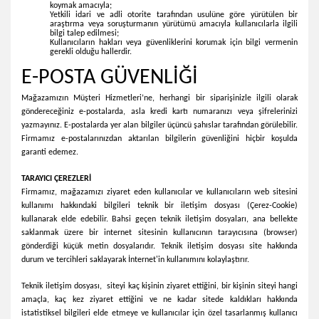
koymak amacıyla;
Yetkili idari ve adli otorite tarafından usulüne göre yürütülen bir
araştırma veya soruşturmanın yürütümü amacıyla kullanıcılarla ilgili
bilgi talep edilmesi;
Kullanıcıların hakları veya güvenliklerini korumak için bilgi vermenin
gerekli olduğu hallerdir.
E-POSTA GÜVENLİĞİ
Mağazamızın Müşteri Hizmetleri’ne, herhangi bir siparişinizle ilgili olarak
göndereceğiniz e-postalarda, asla kredi kartı numaranızı veya şifrelerinizi
yazmayınız. E-postalarda yer alan bilgiler üçüncü şahıslar tarafından görülebilir.
Firmamız e-postalarınızdan aktarılan bilgilerin güvenliğini hiçbir koşulda
garanti edemez.
TARAYICI ÇEREZLERİ
Firmamız, mağazamızı ziyaret eden kullanıcılar ve kullanıcıların web sitesini
kullanımı hakkındaki bilgileri teknik bir iletişim dosyası (Çerez-Cookie)
kullanarak elde edebilir. Bahsi geçen teknik iletişim dosyaları, ana bellekte
saklanmak üzere bir internet sitesinin kullanıcının tarayıcısına (browser)
gönderdiği küçük metin dosyalarıdır. Teknik iletişim dosyası site hakkında
durum ve tercihleri saklayarak İnternet'in kullanımını kolaylaştırır.
Teknik iletişim dosyası, siteyi kaç kişinin ziyaret ettiğini, bir kişinin siteyi hangi
amaçla, kaç kez ziyaret ettiğini ve ne kadar sitede kaldıkları hakkında
istatistiksel bilgileri elde etmeye ve kullanıcılar için özel tasarlanmış kullanıcı