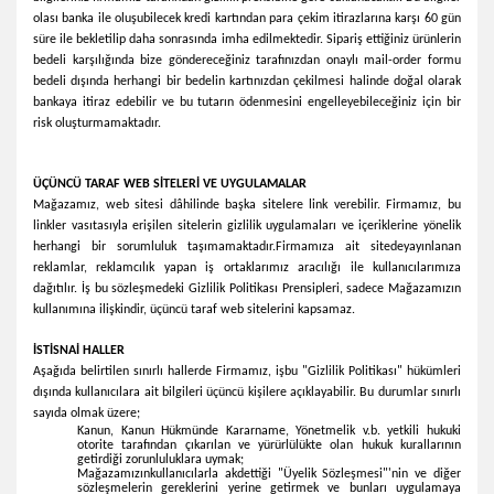
olası banka ile oluşubilecek kredi kartından para çekim itirazlarına karşı 60 gün
süre ile bekletilip daha sonrasında imha edilmektedir. Sipariş ettiğiniz ürünlerin
bedeli karşılığında bize göndereceğiniz tarafınızdan onaylı mail-order formu
bedeli dışında herhangi bir bedelin kartınızdan çekilmesi halinde doğal olarak
bankaya itiraz edebilir ve bu tutarın ödenmesini engelleyebileceğiniz için bir
risk oluşturmamaktadır.
ÜÇÜNCÜ TARAF WEB SİTELERİ VE UYGULAMALAR
Mağazamız, web sitesi dâhilinde başka sitelere link verebilir. Firmamız, bu
linkler vasıtasıyla erişilen sitelerin gizlilik uygulamaları ve içeriklerine yönelik
herhangi bir sorumluluk taşımamaktadır.
Firmamıza ait sitede
yayınlanan
reklamlar, reklamcılık yapan iş ortaklarımız aracılığı ile kullanıcılarımıza
dağıtılır. İş bu sözleşmedeki Gizlilik Politikası Prensipleri, sadece Mağazamızın
kullanımına ilişkindir, üçüncü taraf web sitelerini kapsamaz.
İSTİSNAİ HALLER
Aşağıda belirtilen sınırlı hallerde Firmamız, işbu "Gizlilik Politikası" hükümleri
dışında kullanıcılara ait bilgileri üçüncü kişilere açıklayabilir. Bu durumlar sınırlı
sayıda olmak üzere;
Kanun, Kanun Hükmünde Kararname, Yönetmelik v.b. yetkili hukuki
otorite tarafından çıkarılan ve yürürlülükte olan hukuk kurallarının
getirdiği zorunluluklara uymak;
Mağazamızınkullanıcılarla akdettiği "Üyelik Sözleşmesi"'nin ve diğer
sözleşmelerin gereklerini yerine getirmek ve bunları uygulamaya