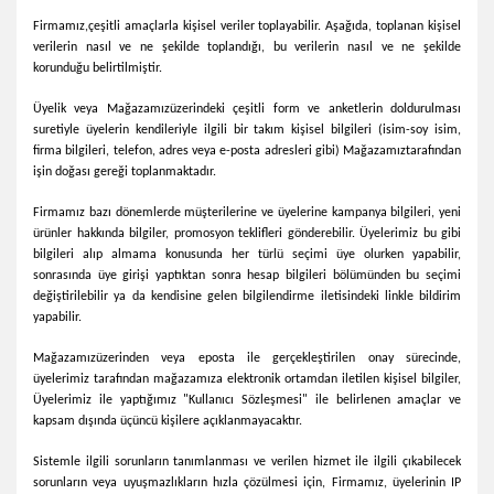
Firmamız,
çeşitli amaçlarla kişisel veriler toplayabilir. Aşağıda, toplanan kişisel
verilerin nasıl ve ne şekilde toplandığı, bu verilerin nasıl ve ne şekilde
korunduğu belirtilmiştir.
Üyelik veya
Mağazamız
üzerindeki çeşitli form ve anketlerin doldurulması
suretiyle üyelerin kendileriyle ilgili bir takım kişisel bilgileri (isim-soy isim,
firma bilgileri, telefon, adres veya e-posta adresleri gibi)
Mağazamız
tarafından
işin doğası gereği toplanmaktadır.
Firmamız bazı dönemlerde müşterilerine ve üyelerine kampanya bilgileri, yeni
ürünler hakkında bilgiler, promosyon teklifleri gönderebilir. Üyelerimiz bu gibi
bilgileri alıp almama konusunda her türlü seçimi üye olurken yapabilir,
sonrasında üye girişi yaptıktan sonra hesap bilgileri bölümünden bu seçimi
değiştirilebilir ya da kendisine gelen bilgilendirme iletisindeki linkle bildirim
yapabilir.
Mağazamız
üzerinden veya eposta ile gerçekleştirilen onay sürecinde,
üyelerimiz tarafından mağazamıza elektronik ortamdan iletilen kişisel bilgiler,
Üyelerimiz ile yaptığımız "Kullanıcı Sözleşmesi" ile belirlenen amaçlar ve
kapsam dışında üçüncü kişilere açıklanmayacaktır.
Sistemle ilgili sorunların tanımlanması ve verilen hizmet ile ilgili çıkabilecek
sorunların veya uyuşmazlıkların hızla çözülmesi için,
Firmamız
, üyelerinin IP