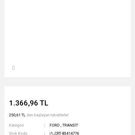
1.366,96 TL
250,61 TL
den başlayan taksitlerle!
Kategori
FORD
,
TRANSİT
Stok Kodu
i1_CRT-83414776