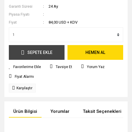
Garanti Süresi
24 Ay
Piyasa Fiyatı
Fiyat
84,00 USD + KDV
SEPETE EKLE
HEMEN AL
Tavsiye Et
Yorum Yaz
Fiyat Alarmı
Karşılaştır
Ürün Bilgisi
Yorumlar
Taksit Seçenekleri