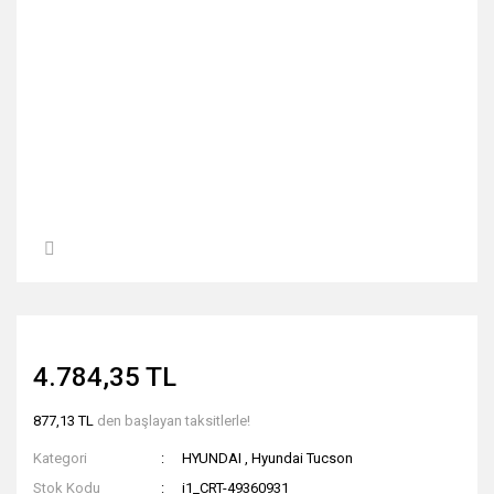
4.784,35 TL
877,13 TL
den başlayan taksitlerle!
Kategori
HYUNDAI
,
Hyundai Tucson
Stok Kodu
i1_CRT-49360931