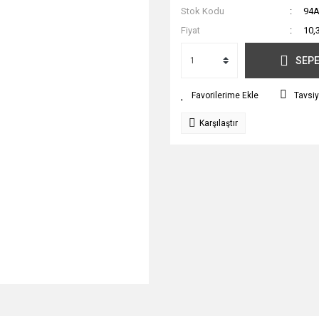
Stok Kodu
94A
Fiyat
10,
SEPE
Tavsiy
Karşılaştır