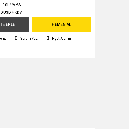
T 13T776 AA
30 USD + KDV
TE EKLE
HEMEN AL
e Et
Yorum Yaz
Fiyat Alarmı