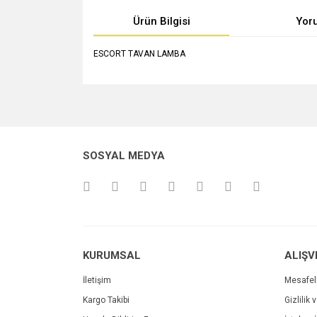
Ürün Bilgisi
Yor
ESCORT TAVAN LAMBA
Bu ürünün fiyat bilgisi, resim, ürün açıklamalarında v
Görüş ve önerileriniz için teşekkür ederiz.
Ürün resmi kalitesiz, bozuk veya görüntülenemiyo
SOSYAL MEDYA
Ürün açıklamasında eksik bilgiler bulunuyor.
Ürün bilgilerinde hatalar bulunuyor.
Ürün fiyatı diğer sitelerden daha pahalı.
Bu ürüne benzer farklı alternatifler olmalı.
KURUMSAL
ALIŞV
İletişim
Mesafel
Kargo Takibi
Gizlilik 