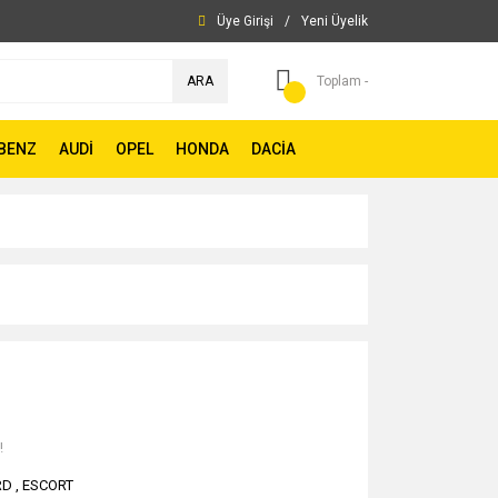
Üye Girişi
/
Yeni Üyelik
ARA
Toplam -
BENZ
AUDİ
OPEL
HONDA
DACİA
!
RD
,
ESCORT