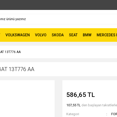
T
VOLKSWAGEN
VOLVO
SKODA
SEAT
BMW
MERCEDES 
AT 13T776 AA
4AT 13T776 AA
586,65 TL
107,55 TL
den başlayan taksitlerle
Kategori
FO