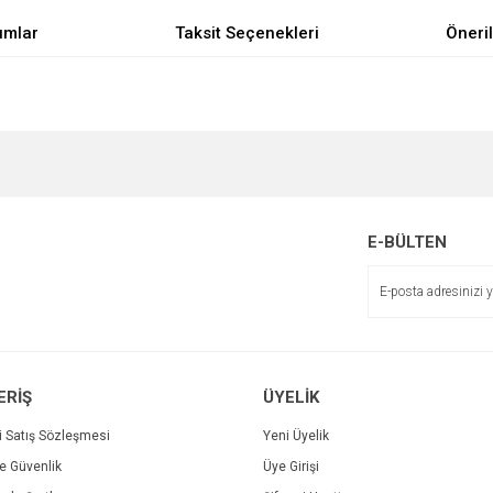
umlar
Taksit Seçenekleri
Öneril
e diğer konularda yetersiz gördüğünüz noktaları öneri formunu kullanarak tarafımı
Bu ürüne ilk yorumu siz yapın!
Sitemize ilk yorumu siz yapın!
r.
Yorum Yaz
E-BÜLTEN
Deneyimini Paylaş
ERİŞ
ÜYELİK
i Satış Sözleşmesi
Yeni Üyelik
ve Güvenlik
Üye Girişi
Gönder