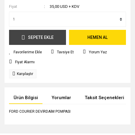
Fiyat
35,00 USD + KDV
SEPETE EKLE
HEMEN AL
Tavsiye Et
Yorum Yaz
Fiyat Alarmı
Karşılaştır
Ürün Bilgisi
Yorumlar
Taksit Seçenekleri
FORD COURIER DEVİRDAİM POMPASI
Bu ürünün fiyat bilgisi, resim, ürün açıklamalarında ve diğer
konularda yetersiz gördüğünüz noktaları öneri formunu