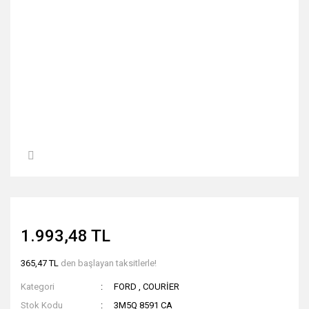
1.993,48 TL
365,47 TL
den başlayan taksitlerle!
Kategori
FORD
,
COURİER
Stok Kodu
3M5Q 8591 CA