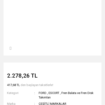
2.278,26 TL
417,68 TL
den başlayan taksitlerle!
Kategori
FORD
,
ESCORT
,
Fren Balata ve Fren Disk
Takımları
Marka
ÇEŞİTLİ MARKALAR