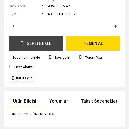
Stok Kodu
98AT 1125 AA
Fiyat
40,00 USD + KDV
SEPETE EKLE
HEMEN AL
Tavsiye Et
Yorum Yaz
Fiyat Alarmı
Karşılaştır
Ürün Bilgisi
Yorumlar
Taksit Seçenekleri
FORD ESCORT ÖN FREN DİSK
Bu ürünün fiyat bilgisi, resim, ürün açıklamalarında ve diğer