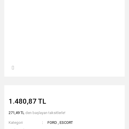
1.480,87 TL
271,49 TL
den başlayan taksitlerle!
Kategori
FORD
,
ESCORT