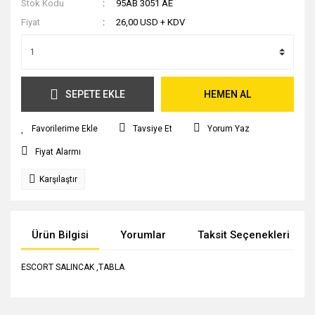
Stok Kodu
95AB 3051 AE
Fiyat
26,00 USD + KDV
SEPETE EKLE
HEMEN AL
Tavsiye Et
Yorum Yaz
Fiyat Alarmı
Karşılaştır
Ürün Bilgisi
Yorumlar
Taksit Seçenekleri
ESCORT SALINCAK ,TABLA
Bu ürünün fiyat bilgisi, resim, ürün açıklamalarında ve diğer