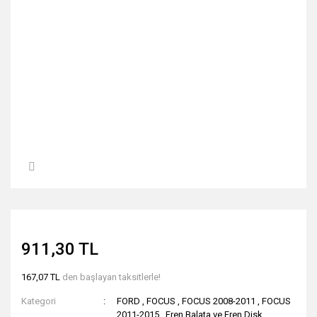
911,30 TL
167,07 TL
den başlayan taksitlerle!
Kategori
FORD
,
FOCUS
,
FOCUS 2008-2011
,
FOCUS
2011-2015
,
Fren Balata ve Fren Disk