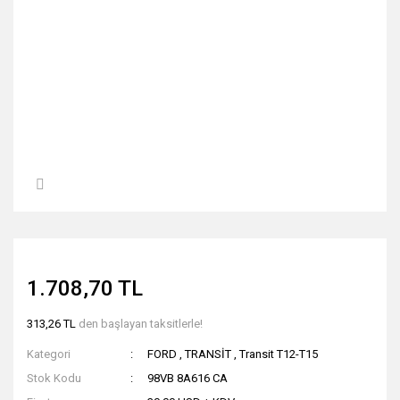
1.708,70 TL
313,26 TL
den başlayan taksitlerle!
Kategori
FORD
,
TRANSİT
,
Transit T12-T15
Stok Kodu
98VB 8A616 CA