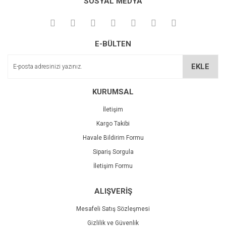
SOSYAL MEDYA
Görüş ve önerileriniz için teşekkür ederiz.
Yorum Yaz
Deneyimini Paylaş
Ürün resmi kalitesiz, bozuk veya görüntülenemiyor.
E-BÜLTEN
Ürün açıklamasında eksik bilgiler bulunuyor.
Ürün bilgilerinde hatalar bulunuyor.
EKLE
Ürün fiyatı diğer sitelerden daha pahalı.
Bu ürüne benzer farklı alternatifler olmalı.
KURUMSAL
İletişim
Kargo Takibi
Havale Bildirim Formu
Sipariş Sorgula
Gönder
İletişim Formu
ALIŞVERİŞ
Mesafeli Satış Sözleşmesi
Gizlilik ve Güvenlik