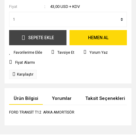
Fiyat
43,00 USD + KDV
SEPETE EKLE
HEMEN AL
Tavsiye Et
Yorum Yaz
Fiyat Alarmı
Karşılaştır
Ürün Bilgisi
Yorumlar
Taksit Seçenekleri
FORD TRANSİT T12 ARKA AMORTİSÖR
Bu ürünün fiyat bilgisi, resim, ürün açıklamalarında ve diğer
konularda yetersiz gördüğünüz noktaları öneri formunu