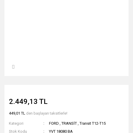
2.449,13 TL
449,01 TL
den başlayan taksitlerle!
Kategori
FORD
,
TRANSİT
,
Transit T12-T15
Stok Kodu
YVT 18080 BA