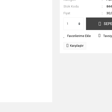
Stok Kodu
844
Fiyat
30,
SEPE
Tavsiy
Karşılaştır