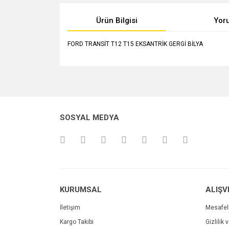
Ürün Bilgisi
Yor
FORD TRANSİT T12 T15 EKSANTRİK GERGİ BİLYA
Bu ürünün fiyat bilgisi, resim, ürün açıklamalarında v
Görüş ve önerileriniz için teşekkür ederiz.
Ürün resmi kalitesiz, bozuk veya görüntülenemiyo
SOSYAL MEDYA
Ürün açıklamasında eksik bilgiler bulunuyor.
Ürün bilgilerinde hatalar bulunuyor.
Ürün fiyatı diğer sitelerden daha pahalı.
Bu ürüne benzer farklı alternatifler olmalı.
KURUMSAL
ALIŞV
İletişim
Mesafel
Kargo Takibi
Gizlilik 