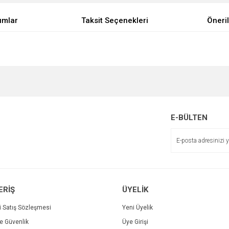
umlar
Taksit Seçenekleri
Öneril
e diğer konularda yetersiz gördüğünüz noktaları öneri formunu kullanarak tarafımı
Bu ürüne ilk yorumu siz yapın!
Sitemize ilk yorumu siz yapın!
r.
Yorum Yaz
E-BÜLTEN
Deneyimini Paylaş
ERİŞ
ÜYELİK
i Satış Sözleşmesi
Yeni Üyelik
ve Güvenlik
Üye Girişi