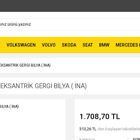
T
VOLKSWAGEN
VOLVO
SKODA
SEAT
BMW
MERCEDES 
KSANTRİK GERGİ BİLYA ( İNA)
EKSANTRİK GERGİ BİLYA ( İNA)
1.708,70 TL
313,26 TL
den başlayan taksitlerle
Kategori
FO