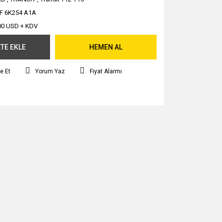
F 6K254 A1A
00 USD + KDV
TE EKLE
HEMEN AL
e Et
Yorum Yaz
Fiyat Alarmı