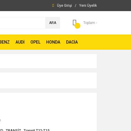
Üye Girişi
/
Yeni Üyelik
ARA
Toplam -
BENZ
AUDİ
OPEL
HONDA
DACİA
!
RD
,
TRANSİT
,
Transit T12-T15