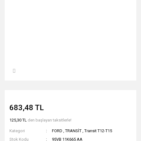
683,48 TL
125,30 TL
den başlayan taksitlerle!
Kategori
FORD
,
TRANSİT
,
Transit T12-T15
Stok Kodu
95VB 11K665 AA