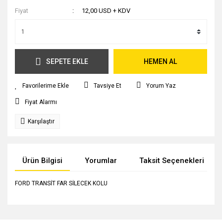
Fiyat
12,00 USD + KDV
SEPETE EKLE
HEMEN AL
Tavsiye Et
Yorum Yaz
Fiyat Alarmı
Karşılaştır
Ürün Bilgisi
Yorumlar
Taksit Seçenekleri
FORD TRANSİT FAR SİLECEK KOLU
Bu ürünün fiyat bilgisi, resim, ürün açıklamalarında ve diğer
konularda yetersiz gördüğünüz noktaları öneri formunu