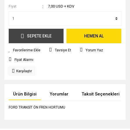
Fiyat
7,00 USD + KDV
SEPETE EKLE
HEMEN AL
Tavsiye Et
Yorum Yaz
Fiyat Alarmı
Karşılaştır
Ürün Bilgisi
Yorumlar
Taksit Seçenekleri
FORD TRANSİT ÖN FREN HORTUMU
Bu ürünün fiyat bilgisi, resim, ürün açıklamalarında ve diğer
konularda yetersiz gördüğünüz noktaları öneri formunu