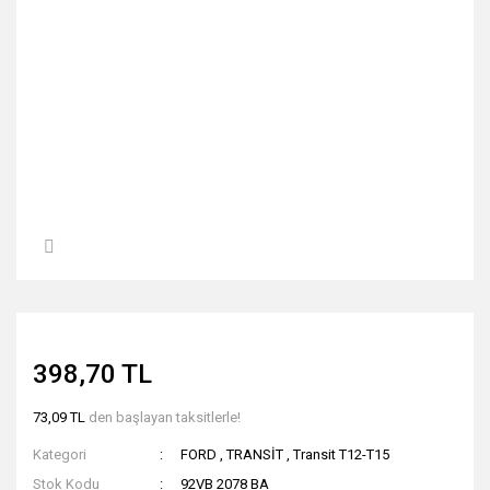
398,70 TL
73,09 TL
den başlayan taksitlerle!
Kategori
FORD
,
TRANSİT
,
Transit T12-T15
Stok Kodu
92VB 2078 BA