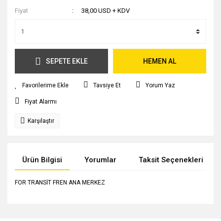
Fiyat
38,00 USD + KDV
SEPETE EKLE
HEMEN AL
Tavsiye Et
Yorum Yaz
Fiyat Alarmı
Karşılaştır
Ürün Bilgisi
Yorumlar
Taksit Seçenekleri
FOR TRANSİT FREN ANA MERKEZ
Bu ürünün fiyat bilgisi, resim, ürün açıklamalarında ve diğer
konularda yetersiz gördüğünüz noktaları öneri formunu