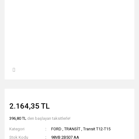
2.164,35 TL
396,80 TL
den başlayan taksitlerle!
Kategori
FORD
,
TRANSİT
,
Transit T12-T15
Stok Kodu
98VB 2B507 AA