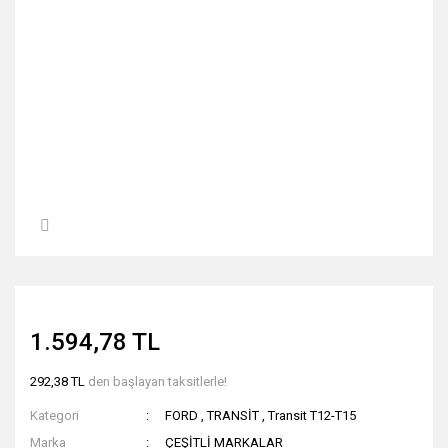
1.594,78 TL
292,38 TL
den başlayan taksitlerle!
Kategori
FORD
,
TRANSİT
,
Transit T12-T15
Marka
ÇEŞİTLİ MARKALAR