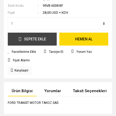
Stok Kodu
95VB 6038 BF
Fiyat
28,00 USD + KDV
SEPETE EKLE
HEMEN AL
Tavsiye Et
Yorum Yaz
Fiyat Alarmı
Karşılaştır
Ürün Bilgisi
Yorumlar
Taksit Seçenekleri
FORD TRANSİT MOTOR TAKOZ SAĞ
Bu ürünün fiyat bilgisi, resim, ürün açıklamalarında ve diğer