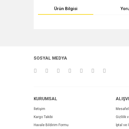
Ürün Bilgisi
Yor
Bu ürünün fiyat bilgisi, resim, ürün açıklamalarında v
Görüş ve önerileriniz için teşekkür ederiz.
Ürün resmi kalitesiz, bozuk veya görüntülenemiyo
SOSYAL MEDYA
Ürün açıklamasında eksik bilgiler bulunuyor.
Ürün bilgilerinde hatalar bulunuyor.
Ürün fiyatı diğer sitelerden daha pahalı.
Bu ürüne benzer farklı alternatifler olmalı.
KURUMSAL
ALIŞV
İletişim
Mesafel
Kargo Takibi
Gizlilik 
Havale Bildirim Formu
İptal ve 