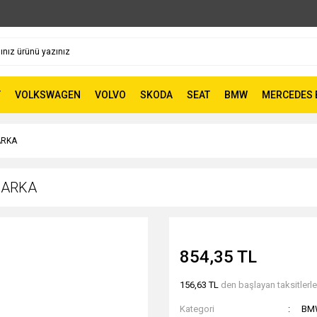
T
VOLKSWAGEN
VOLVO
SKODA
SEAT
BMW
MERCEDES 
ARKA
 ARKA
854,35 TL
156,63 TL
den başlayan taksitlerle
Kategori
BM