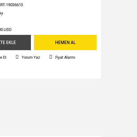
CRT-19036613
Ay
00 USD
TE EKLE
HEMEN AL
e Et
Yorum Yaz
Fiyat Alarmı