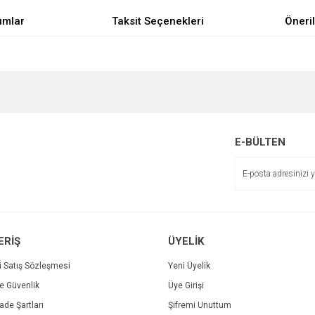
umlar
Taksit Seçenekleri
Öneril
e diğer konularda yetersiz gördüğünüz noktaları öneri formunu kullanarak tarafımı
Bu ürüne ilk yorumu siz yapın!
Sitemize ilk yorumu siz yapın!
r.
Yorum Yaz
E-BÜLTEN
Deneyimini Paylaş
ERİŞ
ÜYELİK
i Satış Sözleşmesi
Yeni Üyelik
ve Güvenlik
Üye Girişi
Gönder
İade Şartları
Şifremi Unuttum