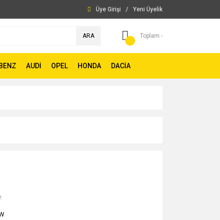
Üye Girişi
/
Yeni Üyelik
ARA
Toplam -
BENZ
AUDİ
OPEL
HONDA
DACİA
!
W