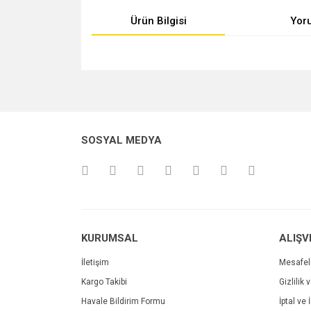
Ürün Bilgisi
Yor
Bu ürünün fiyat bilgisi, resim, ürün açıklamalarında v
Görüş ve önerileriniz için teşekkür ederiz.
Ürün resmi kalitesiz, bozuk veya görüntülenemiyo
SOSYAL MEDYA
Ürün açıklamasında eksik bilgiler bulunuyor.
Ürün bilgilerinde hatalar bulunuyor.
Ürün fiyatı diğer sitelerden daha pahalı.
Bu ürüne benzer farklı alternatifler olmalı.
KURUMSAL
ALIŞV
İletişim
Mesafel
Kargo Takibi
Gizlilik 
Havale Bildirim Formu
İptal ve 