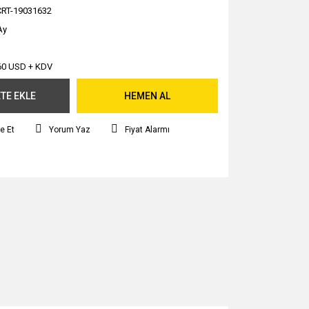
CRT-19031632
Ay
60 USD + KDV
TE EKLE
HEMEN AL
e Et
Yorum Yaz
Fiyat Alarmı