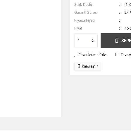
Stok Kodu
i1_
Garanti Süresi
24 
Piyasa Fiyatı
Fiyat
15,
SEPE
Tavsiy
Karşılaştır