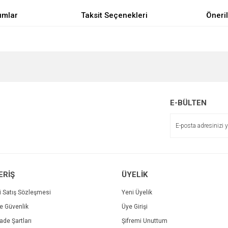
umlar
Taksit Seçenekleri
Öneril
e diğer konularda yetersiz gördüğünüz noktaları öneri formunu kullanarak tarafımı
Bu ürüne ilk yorumu siz yapın!
Sitemize ilk yorumu siz yapın!
r.
Yorum Yaz
E-BÜLTEN
Deneyimini Paylaş
ERİŞ
ÜYELİK
i Satış Sözleşmesi
Yeni Üyelik
ve Güvenlik
Üye Girişi
Gönder
İade Şartları
Şifremi Unuttum