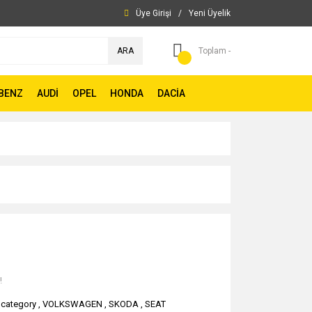
Üye Girişi
/
Yeni Üyelik
ARA
Toplam -
BENZ
AUDİ
OPEL
HONDA
DACİA
!
category
,
VOLKSWAGEN
,
SKODA
,
SEAT