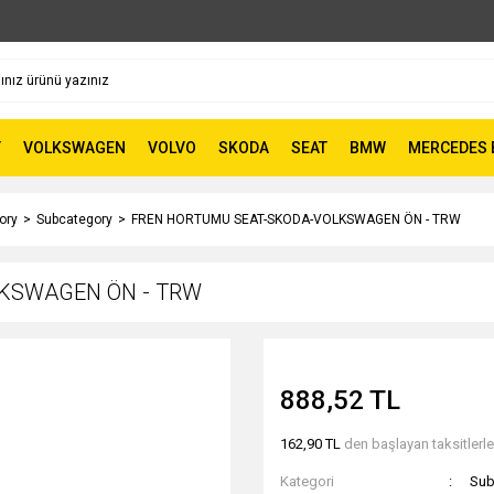
T
VOLKSWAGEN
VOLVO
SKODA
SEAT
BMW
MERCEDES 
ory
Subcategory
FREN HORTUMU SEAT-SKODA-VOLKSWAGEN ÖN - TRW
KSWAGEN ÖN - TRW
888,52 TL
162,90 TL
den başlayan taksitlerle
Kategori
Sub