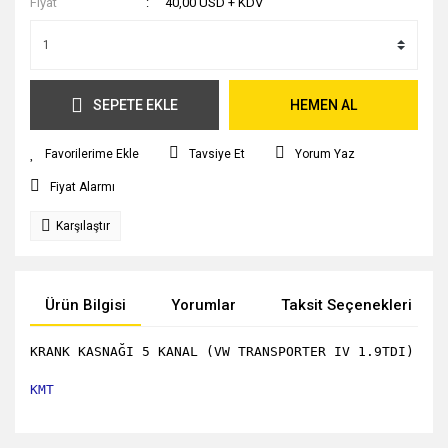
Fiyat
40,00 USD + KDV
SEPETE EKLE
HEMEN AL
Tavsiye Et
Yorum Yaz
Fiyat Alarmı
Karşılaştır
Ürün Bilgisi
Yorumlar
Taksit Seçenekleri
KRANK KASNAĞI 5 KANAL (
VW TRANSPORTER IV 1.9TDI
)
KMT
Bu ürünün fiyat bilgisi, resim, ürün açıklamalarında ve diğer