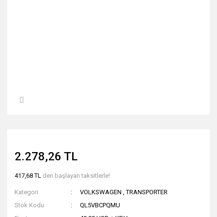
2.278,26 TL
417,68 TL
den başlayan taksitlerle!
Kategori
VOLKSWAGEN
,
TRANSPORTER
Stok Kodu
QL5VBCPQMU