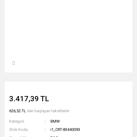
3.417,39 TL
626,52 TL
den başlayan taksitlerle!
Kategori
BMW
Stok Kodu
i1_CRT-83440093