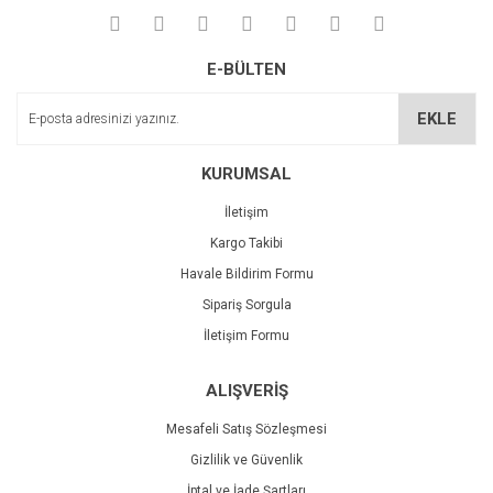
Yorum Yaz
Deneyimini Paylaş
Ürün resmi kalitesiz, bozuk veya görüntülenemiyor.
E-BÜLTEN
Ürün açıklamasında eksik bilgiler bulunuyor.
Ürün bilgilerinde hatalar bulunuyor.
EKLE
Ürün fiyatı diğer sitelerden daha pahalı.
Bu ürüne benzer farklı alternatifler olmalı.
KURUMSAL
İletişim
Kargo Takibi
Havale Bildirim Formu
Sipariş Sorgula
Gönder
İletişim Formu
ALIŞVERİŞ
Mesafeli Satış Sözleşmesi
Gizlilik ve Güvenlik
İptal ve İade Şartları