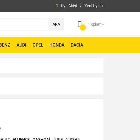
Üye Girişi
/
Yeni Üyelik
ARA
Toplam -
BENZ
AUDİ
OPEL
HONDA
DACİA
!
NAULT
,
FLUENCE
,
QASHQAİ
,
JUKE
,
NİSSAN