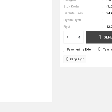
Stok Kodu
i1_
Garanti Süresi
24 
Piyasa Fiyatı
Fiyat
12,
SEPE
Tavsiy
Karşılaştır