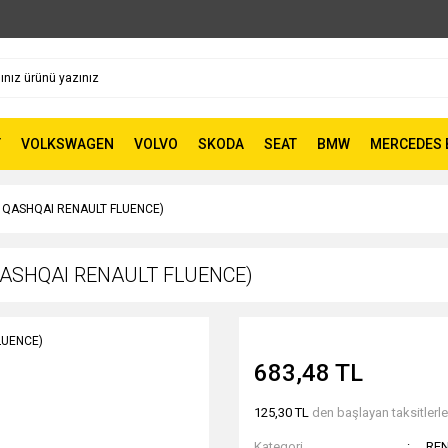
T
VOLKSWAGEN
VOLVO
SKODA
SEAT
BMW
MERCEDES 
 QASHQAI RENAULT FLUENCE)
ASHQAI RENAULT FLUENCE)
683,48 TL
125,30 TL
den başlayan taksitlerle
Kategori
RE