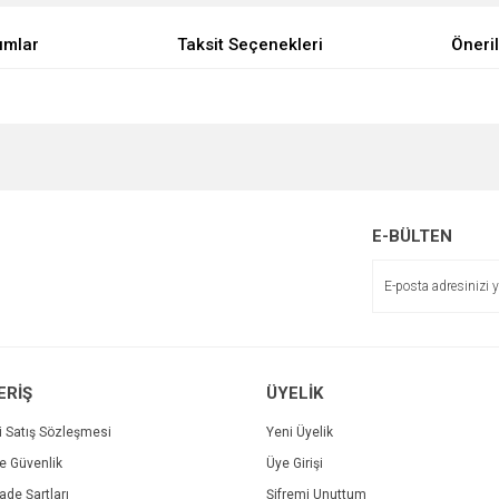
umlar
Taksit Seçenekleri
Öneril
e diğer konularda yetersiz gördüğünüz noktaları öneri formunu kullanarak tarafımı
Bu ürüne ilk yorumu siz yapın!
Sitemize ilk yorumu siz yapın!
r.
Yorum Yaz
E-BÜLTEN
Deneyimini Paylaş
ERİŞ
ÜYELİK
i Satış Sözleşmesi
Yeni Üyelik
ve Güvenlik
Üye Girişi
Gönder
İade Şartları
Şifremi Unuttum