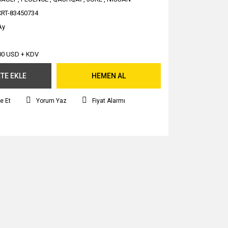
CRT-83450734
Ay
00 USD + KDV
TE EKLE
HEMEN AL
e Et
Yorum Yaz
Fiyat Alarmı