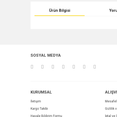
Ürün Bilgisi
Yor
Bu ürünün fiyat bilgisi, resim, ürün açıklamalarında v
Görüş ve önerileriniz için teşekkür ederiz.
Ürün resmi kalitesiz, bozuk veya görüntülenemiyo
SOSYAL MEDYA
Ürün açıklamasında eksik bilgiler bulunuyor.
Ürün bilgilerinde hatalar bulunuyor.
Ürün fiyatı diğer sitelerden daha pahalı.
Bu ürüne benzer farklı alternatifler olmalı.
KURUMSAL
ALIŞV
İletişim
Mesafel
Kargo Takibi
Gizlilik 
Havale Bildirim Formu
İptal ve 