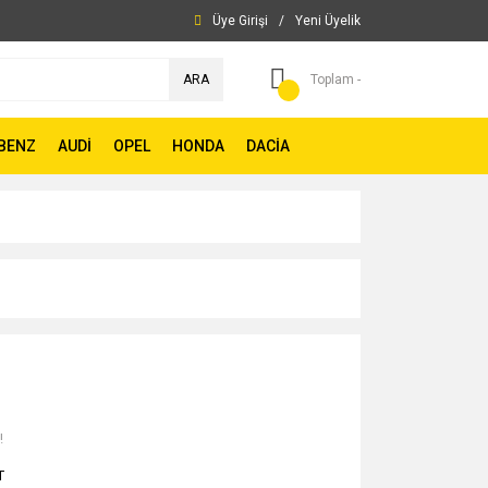
Üye Girişi
/
Yeni Üyelik
ARA
Toplam -
BENZ
AUDİ
OPEL
HONDA
DACİA
!
T