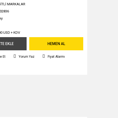
ŞİTLİ MARKALAR
02836
Ay
00 USD + KDV
TE EKLE
HEMEN AL
e Et
Yorum Yaz
Fiyat Alarmı