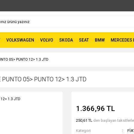
T
VOLKSWAGEN
VOLVO
SKODA
SEAT
BMW
MERCEDES 
NTO 05> PUNTO 12> 1.3 JTD
PUNTO 05> PUNTO 12> 1.3 JTD
1.366,96 TL
250,61 TL
den başlayan taksitlerle
Kategori
FİA