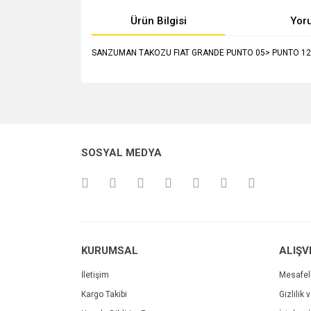
Ürün Bilgisi
Yor
SANZUMAN TAKOZU FIAT GRANDE PUNTO 05> PUNTO 12>
Bu ürünün fiyat bilgisi, resim, ürün açıklamalarında v
Görüş ve önerileriniz için teşekkür ederiz.
Ürün resmi kalitesiz, bozuk veya görüntülenemiyo
SOSYAL MEDYA
Ürün açıklamasında eksik bilgiler bulunuyor.
Ürün bilgilerinde hatalar bulunuyor.
Ürün fiyatı diğer sitelerden daha pahalı.
Bu ürüne benzer farklı alternatifler olmalı.
KURUMSAL
ALIŞV
İletişim
Mesafel
Kargo Takibi
Gizlilik 