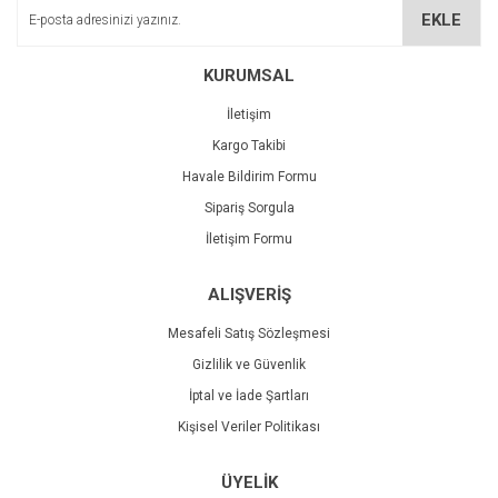
Ürün bilgilerinde hatalar bulunuyor.
EKLE
Ürün fiyatı diğer sitelerden daha pahalı.
Bu ürüne benzer farklı alternatifler olmalı.
KURUMSAL
İletişim
Kargo Takibi
Havale Bildirim Formu
Sipariş Sorgula
Gönder
İletişim Formu
ALIŞVERİŞ
Mesafeli Satış Sözleşmesi
Gizlilik ve Güvenlik
İptal ve İade Şartları
Kişisel Veriler Politikası
ÜYELİK