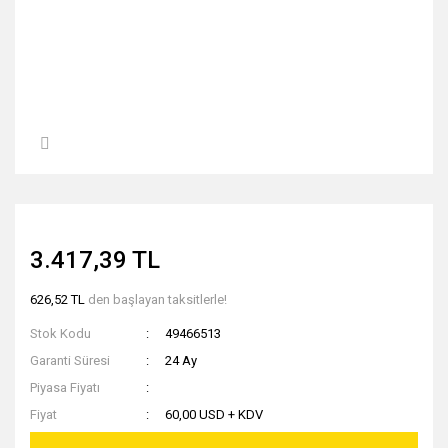
3.417,39 TL
626,52 TL
den başlayan taksitlerle!
Stok Kodu
49466513
Garanti Süresi
24 Ay
Piyasa Fiyatı
Fiyat
60,00 USD + KDV