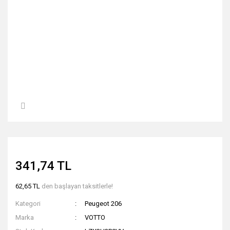
341,74 TL
62,65 TL
den başlayan taksitlerle!
Kategori
Peugeot 206
Marka
VOTTO