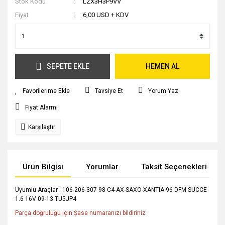
Stok Kodu
LZX3H3P9VV
Fiyat
6,00 USD + KDV
SEPETE EKLE
HEMEN AL
Tavsiye Et
Yorum Yaz
Fiyat Alarmı
Karşılaştır
Ürün Bilgisi
Yorumlar
Taksit Seçenekleri
Uyumlu Araçlar : 106-206-307 98 C4-AX-SAXO-XANTIA 96 DFM SUCCE
1.6 16V 09-13 TU5JP4
Parça doğruluğu için Şase numaranızı bildiriniz