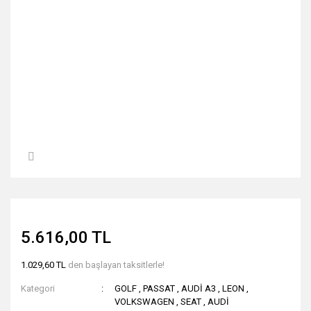
5.616,00 TL
1.029,60 TL
den başlayan taksitlerle!
Kategori
GOLF
,
PASSAT
,
AUDİ A3
,
LEON
,
VOLKSWAGEN
,
SEAT
,
AUDİ