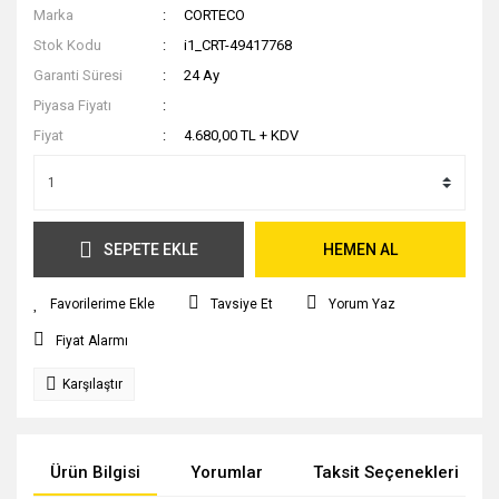
Marka
CORTECO
Stok Kodu
i1_CRT-49417768
Garanti Süresi
24 Ay
Piyasa Fiyatı
Fiyat
4.680,00 TL + KDV
SEPETE EKLE
HEMEN AL
Tavsiye Et
Yorum Yaz
Fiyat Alarmı
Karşılaştır
Ürün Bilgisi
Yorumlar
Taksit Seçenekleri