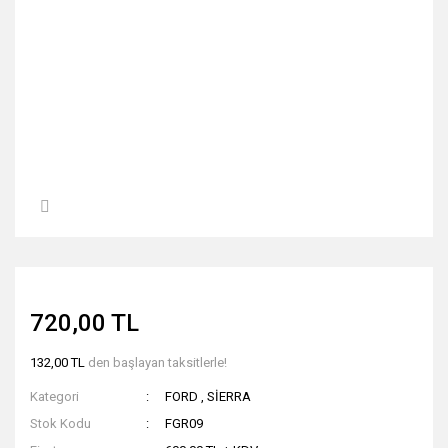
720,00 TL
132,00 TL
den başlayan taksitlerle!
Kategori
FORD
,
SİERRA
Stok Kodu
FGR09