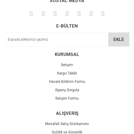
SOSYAL MEDYA
Görüş ve önerileriniz için teşekkür ederiz.
Yorum Yaz
Deneyimini Paylaş
Ürün resmi kalitesiz, bozuk veya görüntülenemiyor.
E-BÜLTEN
Ürün açıklamasında eksik bilgiler bulunuyor.
Ürün bilgilerinde hatalar bulunuyor.
EKLE
Ürün fiyatı diğer sitelerden daha pahalı.
Bu ürüne benzer farklı alternatifler olmalı.
KURUMSAL
İletişim
Kargo Takibi
Havale Bildirim Formu
Sipariş Sorgula
Gönder
İletişim Formu
ALIŞVERİŞ
Mesafeli Satış Sözleşmesi
Gizlilik ve Güvenlik