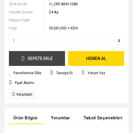
Stok Kodu
i1_CRT-83411283
Garanti Süresi
24 Ay
Piyasa Fiyatı
Fiyat
30,00 USD + KDV
SEPETE EKLE
HEMEN AL
Tavsiye Et
Yorum Yaz
Fiyat Alarmı
Karşılaştır
Ürün Bilgisi
Yorumlar
Taksit Seçenekleri