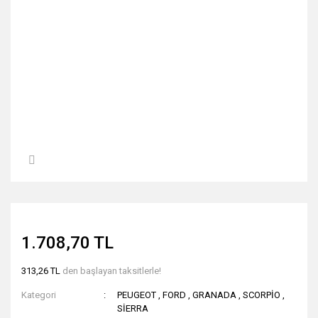
1.708,70 TL
313,26 TL
den başlayan taksitlerle!
Kategori
PEUGEOT
,
FORD
,
GRANADA
,
SCORPİO
,
SİERRA