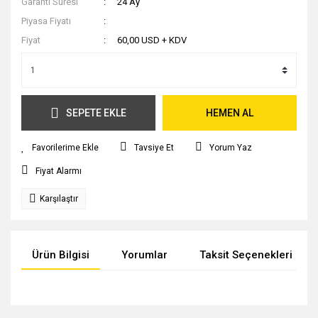
Garanti Süresi
24 Ay
Piyasa Fiyatı
Fiyat
60,00 USD + KDV
SEPETE EKLE
HEMEN AL
Tavsiye Et
Yorum Yaz
Fiyat Alarmı
Karşılaştır
Ürün Bilgisi
Yorumlar
Taksit Seçenekleri
Bu ürünün fiyat bilgisi, resim, ürün açıklamalarında ve diğer