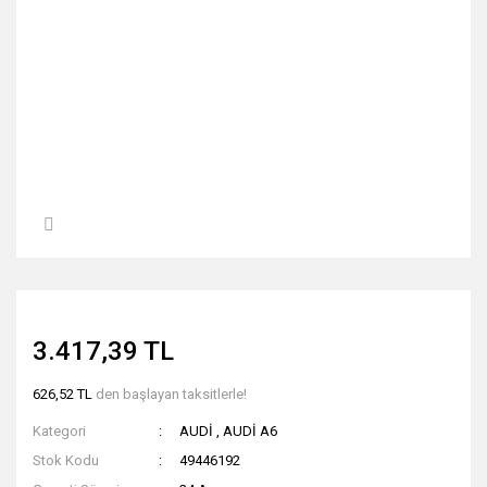
3.417,39 TL
626,52 TL
den başlayan taksitlerle!
Kategori
AUDİ
,
AUDİ A6
Stok Kodu
49446192