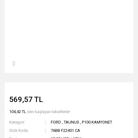
569,57 TL
104,42 TL
den başlayan taksitlerle!
Kategori
FORD
,
TAUNUS
,
P100 KAMYONET
Stok Kodu
76BB F22401 CA