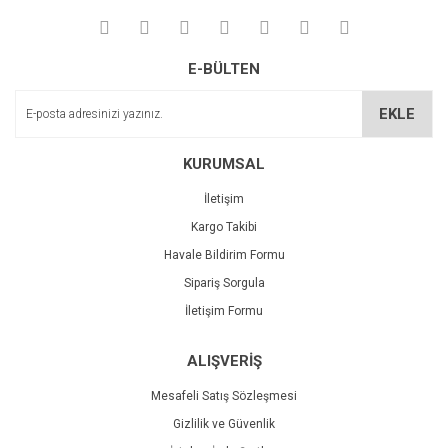
Yorum Yaz
Deneyimini Paylaş
Ürün resmi kalitesiz, bozuk veya görüntülenemiyor.
E-BÜLTEN
Ürün açıklamasında eksik bilgiler bulunuyor.
Ürün bilgilerinde hatalar bulunuyor.
EKLE
Ürün fiyatı diğer sitelerden daha pahalı.
Bu ürüne benzer farklı alternatifler olmalı.
KURUMSAL
İletişim
Kargo Takibi
Havale Bildirim Formu
Sipariş Sorgula
Gönder
İletişim Formu
ALIŞVERİŞ
Mesafeli Satış Sözleşmesi
Gizlilik ve Güvenlik