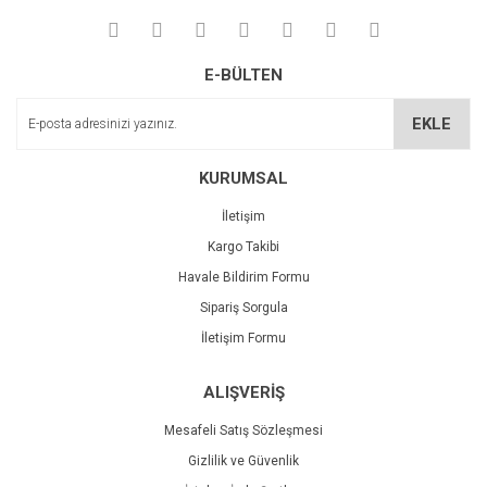
Yorum Yaz
Deneyimini Paylaş
Ürün resmi kalitesiz, bozuk veya görüntülenemiyor.
E-BÜLTEN
Ürün açıklamasında eksik bilgiler bulunuyor.
Ürün bilgilerinde hatalar bulunuyor.
EKLE
Ürün fiyatı diğer sitelerden daha pahalı.
Bu ürüne benzer farklı alternatifler olmalı.
KURUMSAL
İletişim
Kargo Takibi
Havale Bildirim Formu
Sipariş Sorgula
Gönder
İletişim Formu
ALIŞVERİŞ
Mesafeli Satış Sözleşmesi
Gizlilik ve Güvenlik