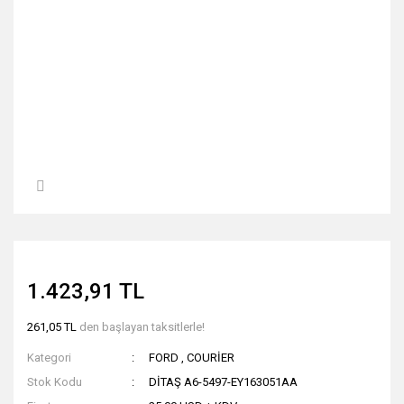
1.423,91 TL
261,05 TL
den başlayan taksitlerle!
Kategori
FORD
,
COURİER
Stok Kodu
DİTAŞ A6-5497-EY163051AA