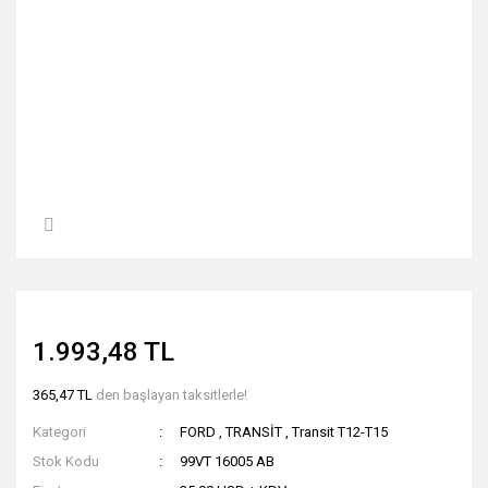
1.993,48 TL
365,47 TL
den başlayan taksitlerle!
Kategori
FORD
,
TRANSİT
,
Transit T12-T15
Stok Kodu
99VT 16005 AB