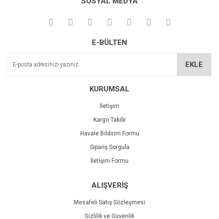
SOSYAL MEDYA
Görüş ve önerileriniz için teşekkür ederiz.
Yorum Yaz
Deneyimini Paylaş
Ürün resmi kalitesiz, bozuk veya görüntülenemiyor.
E-BÜLTEN
Ürün açıklamasında eksik bilgiler bulunuyor.
Ürün bilgilerinde hatalar bulunuyor.
EKLE
Ürün fiyatı diğer sitelerden daha pahalı.
Bu ürüne benzer farklı alternatifler olmalı.
KURUMSAL
İletişim
Kargo Takibi
Havale Bildirim Formu
Sipariş Sorgula
Gönder
İletişim Formu
ALIŞVERİŞ
Mesafeli Satış Sözleşmesi
Gizlilik ve Güvenlik