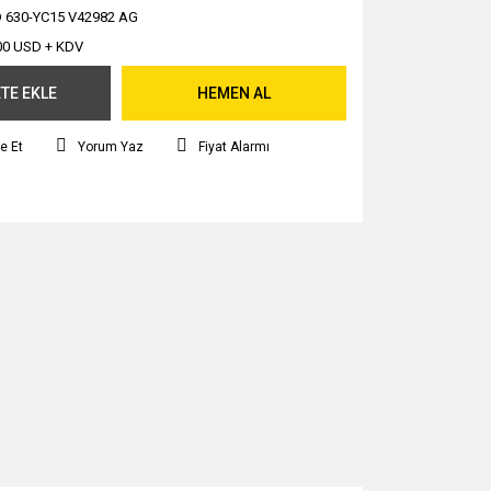
 630-YC15 V42982 AG
00 USD + KDV
TE EKLE
HEMEN AL
e Et
Yorum Yaz
Fiyat Alarmı