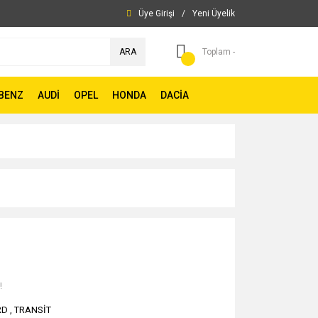
Üye Girişi
/
Yeni Üyelik
ARA
Toplam -
BENZ
AUDİ
OPEL
HONDA
DACİA
!
RD
,
TRANSİT