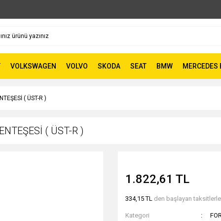
T
VOLKSWAGEN
VOLVO
SKODA
SEAT
BMW
MERCEDES 
TEŞESİ ( ÜST-R )
NTEŞESİ ( ÜST-R )
1.822,61 TL
334,15 TL
den başlayan taksitlerle
Kategori
FO