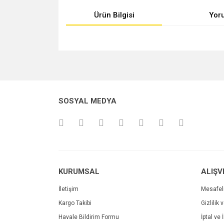
Ürün Bilgisi
Yor
Bu ürünün fiyat bilgisi, resim, ürün açıklamalarında v
Görüş ve önerileriniz için teşekkür ederiz.
Ürün resmi kalitesiz, bozuk veya görüntülenemiyo
SOSYAL MEDYA
Ürün açıklamasında eksik bilgiler bulunuyor.
Ürün bilgilerinde hatalar bulunuyor.
Ürün fiyatı diğer sitelerden daha pahalı.
Bu ürüne benzer farklı alternatifler olmalı.
KURUMSAL
ALIŞV
İletişim
Mesafel
Kargo Takibi
Gizlilik 
Havale Bildirim Formu
İptal ve 