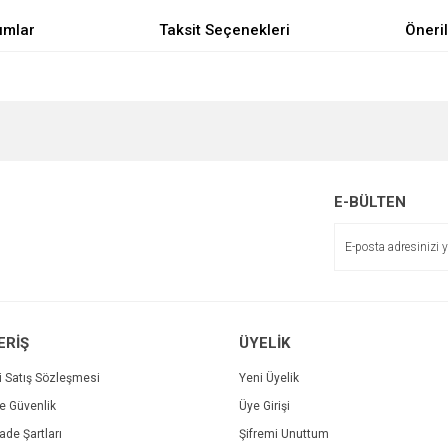
umlar
Taksit Seçenekleri
Öneril
e diğer konularda yetersiz gördüğünüz noktaları öneri formunu kullanarak tarafımı
Bu ürüne ilk yorumu siz yapın!
Sitemize ilk yorumu siz yapın!
r.
Yorum Yaz
E-BÜLTEN
Deneyimini Paylaş
ERİŞ
ÜYELİK
i Satış Sözleşmesi
Yeni Üyelik
ve Güvenlik
Üye Girişi
Gönder
İade Şartları
Şifremi Unuttum