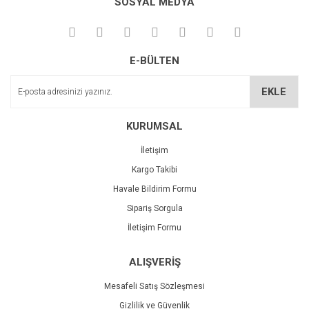
SOSYAL MEDYA
Görüş ve önerileriniz için teşekkür ederiz.
Yorum Yaz
Deneyimini Paylaş
Ürün resmi kalitesiz, bozuk veya görüntülenemiyor.
E-BÜLTEN
Ürün açıklamasında eksik bilgiler bulunuyor.
Ürün bilgilerinde hatalar bulunuyor.
EKLE
Ürün fiyatı diğer sitelerden daha pahalı.
Bu ürüne benzer farklı alternatifler olmalı.
KURUMSAL
İletişim
Kargo Takibi
Havale Bildirim Formu
Sipariş Sorgula
Gönder
İletişim Formu
ALIŞVERİŞ
Mesafeli Satış Sözleşmesi
Gizlilik ve Güvenlik