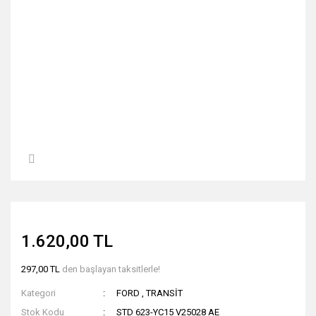
1.620,00 TL
297,00 TL
den başlayan taksitlerle!
Kategori
FORD
,
TRANSİT
Stok Kodu
STD 623-YC15 V25028 AE