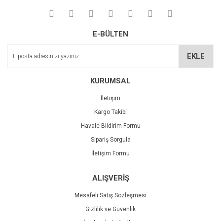
Yorum Yaz
Deneyimini Paylaş
Ürün resmi kalitesiz, bozuk veya görüntülenemiyor.
E-BÜLTEN
Ürün açıklamasında eksik bilgiler bulunuyor.
Ürün bilgilerinde hatalar bulunuyor.
EKLE
Ürün fiyatı diğer sitelerden daha pahalı.
Bu ürüne benzer farklı alternatifler olmalı.
KURUMSAL
İletişim
Kargo Takibi
Havale Bildirim Formu
Sipariş Sorgula
Gönder
İletişim Formu
ALIŞVERİŞ
Mesafeli Satış Sözleşmesi
Gizlilik ve Güvenlik