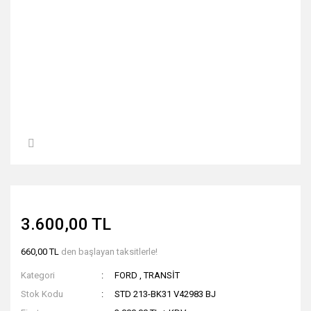
3.600,00 TL
660,00 TL
den başlayan taksitlerle!
Kategori
FORD
,
TRANSİT
Stok Kodu
STD 213-BK31 V42983 BJ