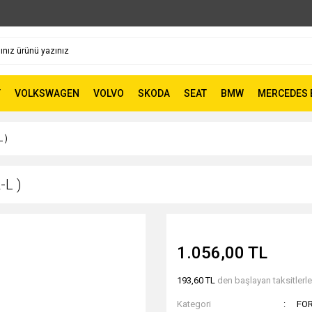
T
VOLKSWAGEN
VOLVO
SKODA
SEAT
BMW
MERCEDES 
 )
-L )
1.056,00 TL
193,60 TL
den başlayan taksitlerle
Kategori
FO