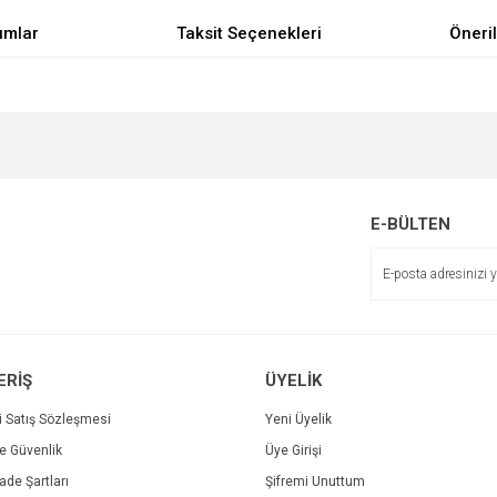
umlar
Taksit Seçenekleri
Öneril
e diğer konularda yetersiz gördüğünüz noktaları öneri formunu kullanarak tarafımı
Bu ürüne ilk yorumu siz yapın!
Sitemize ilk yorumu siz yapın!
r.
Yorum Yaz
E-BÜLTEN
Deneyimini Paylaş
ERİŞ
ÜYELİK
i Satış Sözleşmesi
Yeni Üyelik
ve Güvenlik
Üye Girişi
Gönder
İade Şartları
Şifremi Unuttum