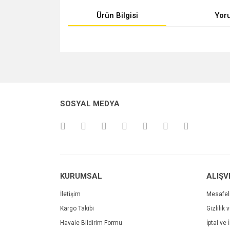
Ürün Bilgisi
Yor
Bu ürünün fiyat bilgisi, resim, ürün açıklamalarında v
Görüş ve önerileriniz için teşekkür ederiz.
Ürün resmi kalitesiz, bozuk veya görüntülenemiyo
SOSYAL MEDYA
Ürün açıklamasında eksik bilgiler bulunuyor.
Ürün bilgilerinde hatalar bulunuyor.
Ürün fiyatı diğer sitelerden daha pahalı.
Bu ürüne benzer farklı alternatifler olmalı.
KURUMSAL
ALIŞV
İletişim
Mesafel
Kargo Takibi
Gizlilik 
Havale Bildirim Formu
İptal ve 