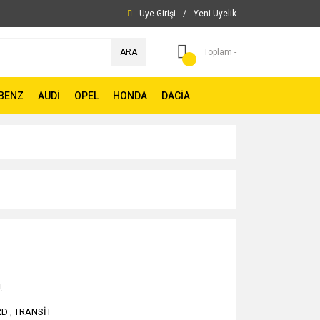
Üye Girişi
/
Yeni Üyelik
ARA
Toplam -
BENZ
AUDİ
OPEL
HONDA
DACİA
!
RD
,
TRANSİT