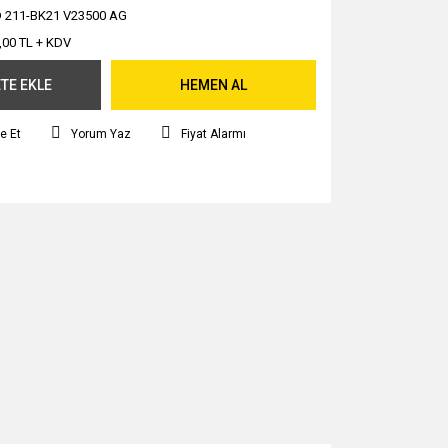
 211-BK21 V23500 AG
,00 TL + KDV
TE EKLE
HEMEN AL
e Et
Yorum Yaz
Fiyat Alarmı