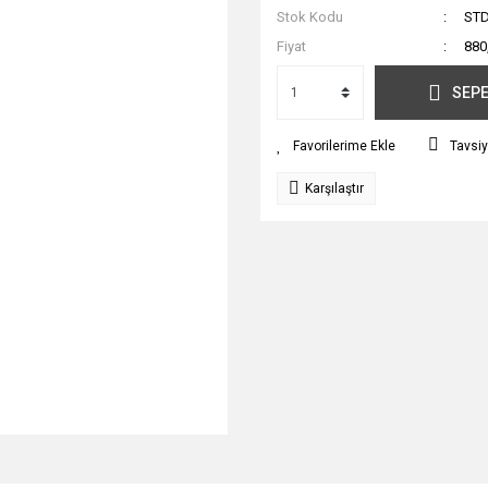
Stok Kodu
STD
Fiyat
880
SEPE
Tavsiy
Karşılaştır