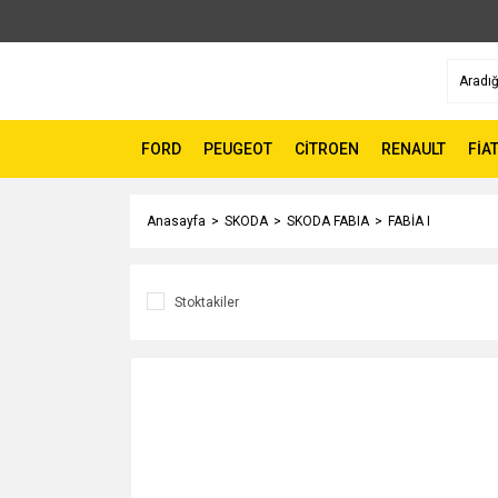
FORD
PEUGEOT
CİTROEN
RENAULT
FİA
Anasayfa
SKODA
SKODA FABIA
FABİA I
Stoktakiler