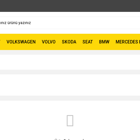
T
VOLKSWAGEN
VOLVO
SKODA
SEAT
BMW
MERCEDES 