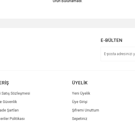
Ürün Bulunamadı.
E-BÜLTEN
ERİŞ
ÜYELİK
i Satış Sözleşmesi
Yeni Üyelik
ve Güvenlik
Üye Girişi
İade Şartları
Şifremi Unuttum
eriler Politikası
Sepetiniz