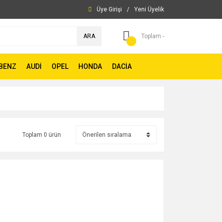
Üye Girişi
/
Yeni Üyelik
ARA
Toplam -
BENZ
AUDİ
OPEL
HONDA
DACİA
Toplam 0 ürün